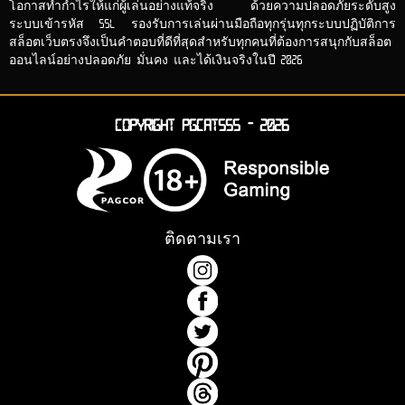
โอกาสทำกำไรให้แก่ผู้เล่นอย่างแท้จริง ด้วยความปลอดภัยระดับสูง
ระบบเข้ารหัส SSL รองรับการเล่นผ่านมือถือทุกรุ่นทุกระบบปฏิบัติการ
สล็อตเว็บตรงจึงเป็นคำตอบที่ดีที่สุดสำหรับทุกคนที่ต้องการสนุกกับสล็อต
ออนไลน์อย่างปลอดภัย มั่นคง และได้เงินจริงในปี 2026
COPYRIGHT PGCAT555 - 2026
ติดตามเรา