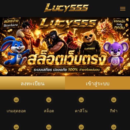
ลงทะเบียน
เข้าสู่ระบบ
เกมสุดฮอต
สล็อต
คาสิโน
กีฬา